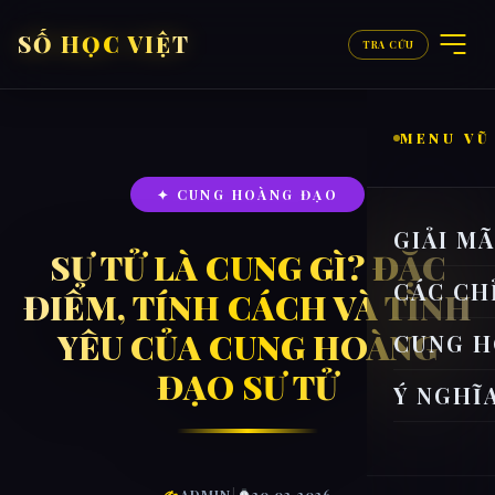
SỐ HỌC VIỆT
TRA CỨU
MENU VŨ
✦ CUNG HOÀNG ĐẠO
GIẢI M
SƯ TỬ LÀ CUNG GÌ? ĐẶC
CÁC CH
ĐIỂM, TÍNH CÁCH VÀ TÌNH
YÊU CỦA CUNG HOÀNG
CUNG H
ĐẠO SƯ TỬ
Ý NGHĨ