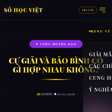
SỐ HỌC VIỆT
TRA CỨU
MENU VŨ
✦ CUNG HOÀNG ĐẠO
GIẢI M
CỰ GIẢI VÀ BẢO BÌNH CÓ
CÁC CH
GÌ HỢP NHAU KHÔNG?
CUNG H
Ý NGHĨ
✍
ADMIN
|
20.03.2026