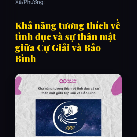
Xã/Phường:
Khả năng tương thích về
tình dục và sự thân mật
giữa Cự Giải và Bảo
Bình