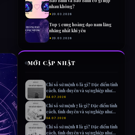
Bảo Bình và Bảo Bình có gì hợp
nhau không?
✦
20.03.2026
Top 5 cung hoàng đạo nam lăng
nhăng nhất khi yêu
✦
20.03.2026
MỚI CẬP NHẬT
Chỉ số sứ mệnh 6 là gì? Đặc điểm tính
cách, tình duyên và sự nghiệp như
thế nào?
04.07.2026
Chỉ số sứ mệnh 7 là gì? Đặc điểm tính
cách, tình duyên và sự nghiệp như
thế nào?
04.07.2026
Chỉ số sứ mệnh 8 là gì? Đặc điểm tính
cách, tình duyên và sự nghiệp như