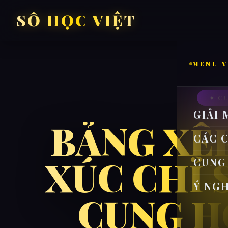
SỐ HỌC VIỆT
MENU V
✦ C
GIẢI 
BẢNG XẾ
CÁC 
XÚC CHỈ 
CUNG
Ý NG
CUNG H