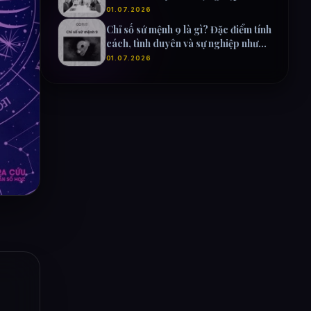
thế nào?
01.07.2026
Chỉ số sứ mệnh 9 là gì? Đặc điểm tính
cách, tình duyên và sự nghiệp như
thế nào?
01.07.2026