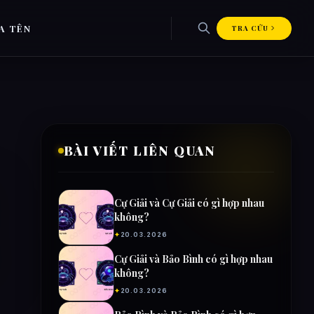
A TÊN
TRA CỨU
BÀI VIẾT LIÊN QUAN
Cự Giải và Cự Giải có gì hợp nhau
không?
2
✦
20.03.2026
Cự Giải và Bảo Bình có gì hợp nhau
không?
✦
20.03.2026