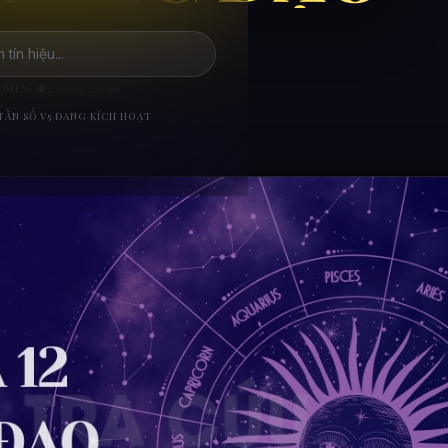
DMIN
|
20.03.2026
TẦN SỐ V5 ĐANG KÍCH HOẠT