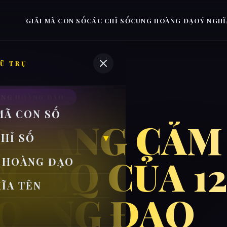
GIẢI MÃ CON SỐ
CÁC CHỈ SỐ
CUNG HOÀNG ĐẠO
Ý NGHĨ
Ũ TRỤ
UNG HOÀNG ĐẠO
MÃ CON SỐ
P HẠNG CẢM
CHỈ SỐ
SỐ EQ CỦA 1
 HOÀNG ĐẠO
HĨA TÊN
OÀNG ĐẠO