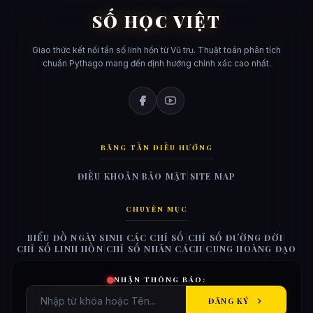
SỐ HỌC VIỆT
Giao thức kết nối tần số linh hồn từ Vũ trụ. Thuật toán phân tích
chuẩn Pythago mang đến định hướng chính xác cao nhất.
BĂNG TẦN ĐIỀU HƯỚNG
ĐIỀU KHOẢN
|
BẢO MẬT
|
SITE MAP
CHUYÊN MỤC
BIỂU ĐỒ NGÀY SINH
|
CÁC CHỈ SỐ
|
CHỈ SỐ ĐƯỜNG ĐỜI
|
CHỈ SỐ LINH HỒN
|
CHỈ SỐ NHÂN CÁCH
|
CUNG HOÀNG ĐẠO
NHẬN THÔNG BÁO:
ĐĂNG KÝ