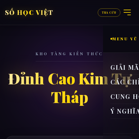
SỐ HỌC VIỆT
TRA CỨU
MENU VŨ
KHO TÀNG KIẾN THỨC
GIẢI M
Đỉnh Cao Kim Tự
CÁC CH
Tháp
CUNG H
Ý NGHĨ