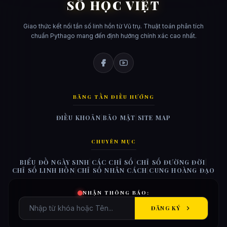
SỐ HỌC VIỆT
Giao thức kết nối tần số linh hồn từ Vũ trụ. Thuật toán phân tích
chuẩn Pythago mang đến định hướng chính xác cao nhất.
BĂNG TẦN ĐIỀU HƯỚNG
ĐIỀU KHOẢN
|
BẢO MẬT
|
SITE MAP
CHUYÊN MỤC
BIỂU ĐỒ NGÀY SINH
|
CÁC CHỈ SỐ
|
CHỈ SỐ ĐƯỜNG ĐỜI
|
CHỈ SỐ LINH HỒN
|
CHỈ SỐ NHÂN CÁCH
|
CUNG HOÀNG ĐẠO
NHẬN THÔNG BÁO:
ĐĂNG KÝ