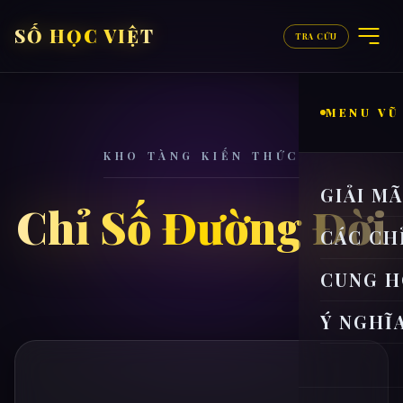
SỐ HỌC VIỆT
TRA CỨU
MENU VŨ
KHO TÀNG KIẾN THỨC
GIẢI M
Chỉ Số Đường Đời
CÁC CH
CUNG H
Ý NGHĨ