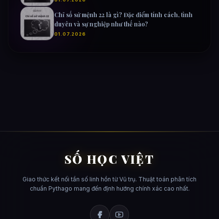
Chỉ số sứ mệnh 22 là gì? Đặc điểm tính cách, tình
duyên và sự nghiệp như thế nào?
01.07.2026
SỐ HỌC VIỆT
Giao thức kết nối tần số linh hồn từ Vũ trụ. Thuật toán phân tích
chuẩn Pythago mang đến định hướng chính xác cao nhất.