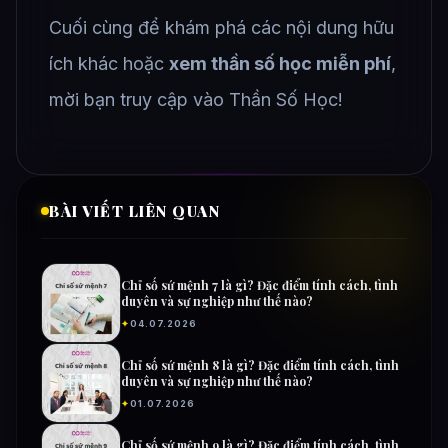
Cuối cùng để khám phá các nội dung hữu
ích khác hoặc
xem thần số học miễn phí
,
mời bạn truy cập vào Thần Số Học!
BÀI VIẾT LIÊN QUAN
Chỉ số sứ mệnh 7 là gì? Đặc điểm tính cách, tình
duyên và sự nghiệp như thế nào?
✦
04.07.2026
Chỉ số sứ mệnh 8 là gì? Đặc điểm tính cách, tình
duyên và sự nghiệp như thế nào?
✦
01.07.2026
Chỉ số sứ mệnh 9 là gì? Đặc điểm tính cách, tình