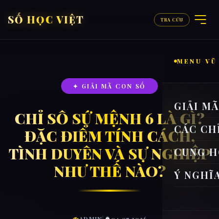
SỐ HỌC VIỆT
TRA CỨU
MENU VŨ
✦ GIẢI MÃ CON SỐ
GIẢI M
CHỈ SỐ SỨ MỆNH 6 LÀ GÌ?
CÁC CH
ĐẶC ĐIỂM TÍNH CÁCH,
TÌNH DUYÊN VÀ SỰ NGHIỆP
CUNG H
NHƯ THẾ NÀO?
Ý NGHĨ