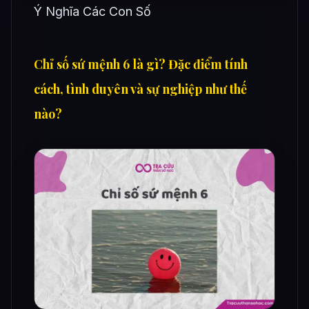
Ý Nghĩa Các Con Số
Chỉ số sứ mệnh 6 là gì? Đặc điểm tính
cách, tình duyên và sự nghiệp như thế
nào?