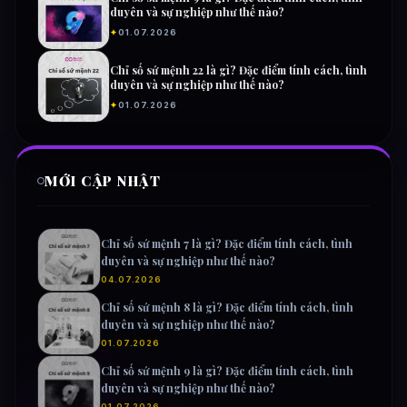
duyên và sự nghiệp như thế nào?
✦
01.07.2026
Chỉ số sứ mệnh 22 là gì? Đặc điểm tính cách, tình
duyên và sự nghiệp như thế nào?
✦
01.07.2026
MỚI CẬP NHẬT
Chỉ số sứ mệnh 7 là gì? Đặc điểm tính cách, tình
duyên và sự nghiệp như thế nào?
04.07.2026
Chỉ số sứ mệnh 8 là gì? Đặc điểm tính cách, tình
duyên và sự nghiệp như thế nào?
01.07.2026
Chỉ số sứ mệnh 9 là gì? Đặc điểm tính cách, tình
duyên và sự nghiệp như thế nào?
01.07.2026