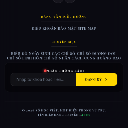
BĂNG TẦN ĐIỀU HƯỚNG
ĐIỀU KHOẢN
|
BẢO MẬT
|
SITE MAP
CHUYÊN MỤC
BIỂU ĐỒ NGÀY SINH
|
CÁC CHỈ SỐ
|
CHỈ SỐ ĐƯỜNG ĐỜI
|
CHỈ SỐ LINH HỒN
|
CHỈ SỐ NHÂN CÁCH
|
CUNG HOÀNG ĐẠO
NHẬN THÔNG BÁO:
ĐĂNG KÝ
© 2026 SỐ HỌC VIỆT. MỘT ĐIỂM TRONG VŨ TRỤ.
TÍN HIỆU ĐANG TRUYỀN...
100%