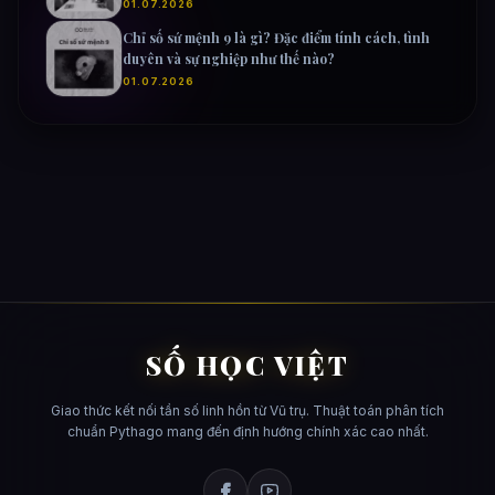
01.07.2026
Chỉ số sứ mệnh 9 là gì? Đặc điểm tính cách, tình
duyên và sự nghiệp như thế nào?
01.07.2026
SỐ HỌC VIỆT
Giao thức kết nối tần số linh hồn từ Vũ trụ. Thuật toán phân tích
chuẩn Pythago mang đến định hướng chính xác cao nhất.