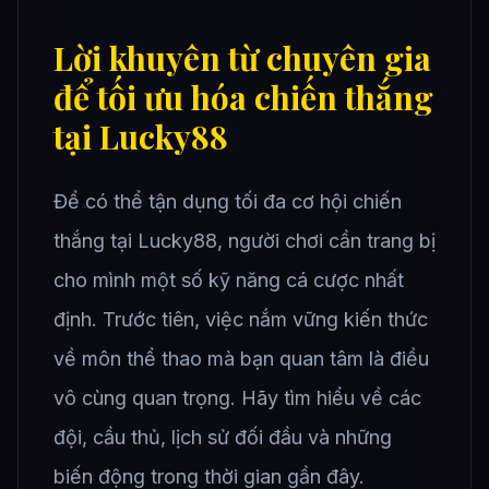
Lời khuyên từ chuyên gia
để tối ưu hóa chiến thắng
tại Lucky88
Để có thể tận dụng tối đa cơ hội chiến
thắng tại Lucky88, người chơi cần trang bị
cho mình một số kỹ năng cá cược nhất
định. Trước tiên, việc nắm vững kiến thức
về môn thể thao mà bạn quan tâm là điều
vô cùng quan trọng. Hãy tìm hiểu về các
đội, cầu thủ, lịch sử đối đầu và những
biến động trong thời gian gần đây.