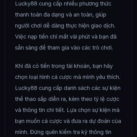
Lucky88 cung cấp nhiều phương thức
thanh toán đa dạng và an toàn, giúp
người chơi dễ dàng thực hiện giao dịch.
Việc nạp tiền chỉ mất vài phút và bạn đã
sẵn sàng để tham gia vào các trò chơi.
Khi đã có tiền trong tài khoản, bạn hãy
chọn loại hình cá cược mà mình yêu thích.
Lucky88 cung cấp danh sách các sự kiện
thể thao sắp diễn ra, kèm theo tỷ lệ cược
và thông tin chi tiết. Lựa chọn sự kiện mà
bạn muốn cá cược và đưa ra dự đoán của
mình. Đừng quên kiểm tra kỹ thông tin