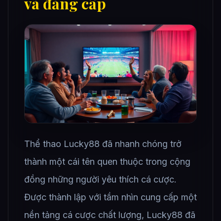
và đẳng cấp
Thể thao Lucky88 đã nhanh chóng trở
thành một cái tên quen thuộc trong cộng
đồng những người yêu thích cá cược.
Được thành lập với tầm nhìn cung cấp một
nền tảng cá cược chất lượng, Lucky88 đã