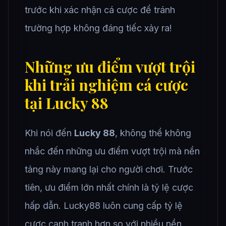
trước khi xác nhận cá cược để tránh
trường hợp không đáng tiếc xảy ra!
Những ưu điểm vượt trội
khi trải nghiệm cá cược
tại Lucky 88
Khi nói đến
Lucky 88
, không thể không
nhắc đến những ưu điểm vượt trội mà nền
tảng này mang lại cho người chơi. Trước
tiên, ưu điểm lớn nhất chính là tỷ lệ cược
hấp dẫn. Lucky88 luôn cung cấp tỷ lệ
cược cạnh tranh hơn so với nhiều nền