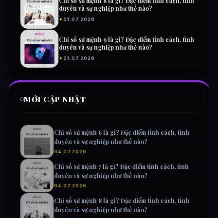
Chỉ số sứ mệnh 8 là gì? Đặc điểm tính cách, tình
duyên và sự nghiệp như thế nào?
✦
01.07.2026
Chỉ số sứ mệnh 9 là gì? Đặc điểm tính cách, tình
duyên và sự nghiệp như thế nào?
✦
01.07.2026
MỚI CẬP NHẬT
Chỉ số sứ mệnh 6 là gì? Đặc điểm tính cách, tình
duyên và sự nghiệp như thế nào?
04.07.2026
Chỉ số sứ mệnh 7 là gì? Đặc điểm tính cách, tình
duyên và sự nghiệp như thế nào?
04.07.2026
Chỉ số sứ mệnh 8 là gì? Đặc điểm tính cách, tình
duyên và sự nghiệp như thế nào?