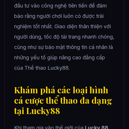
đầu tư vào công nghệ tiên tiến để đảm
bảo rằng người chơi luôn có được trải
nghiệm tốt nhất. Giao diện thân thiện với
người dùng, tốc độ tải trang nhanh chóng,
cũng như sự bảo mật thông tin cá nhân là
những yếu tố giúp nâng cao đẳng cấp
của Thể thao Lucky88.
Khám phá các loại hình
cá cược thể thao đa dạng
tại Lucky88
Khi tham gia vào thế giới của
Lucky 88
,