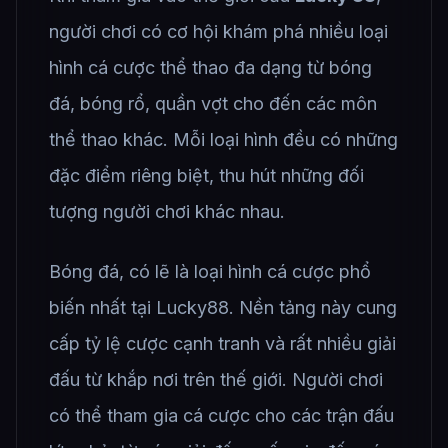
người chơi có cơ hội khám phá nhiều loại
hình cá cược thể thao đa dạng từ bóng
đá, bóng rổ, quần vợt cho đến các môn
thể thao khác. Mỗi loại hình đều có những
đặc điểm riêng biệt, thu hút những đối
tượng người chơi khác nhau.
Bóng đá, có lẽ là loại hình cá cược phổ
biến nhất tại Lucky88. Nền tảng này cung
cấp tỷ lệ cược cạnh tranh và rất nhiều giải
đấu từ khắp nơi trên thế giới. Người chơi
có thể tham gia cá cược cho các trận đấu