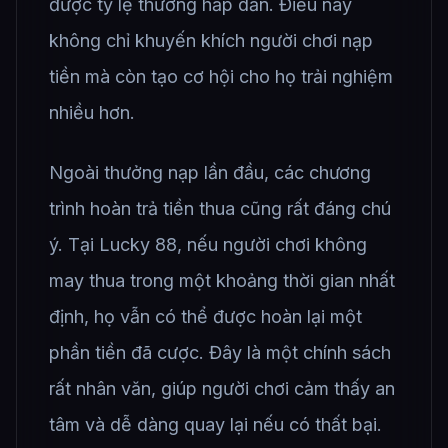
được tỷ lệ thưởng hấp dẫn. Điều này
không chỉ khuyến khích người chơi nạp
tiền mà còn tạo cơ hội cho họ trải nghiệm
nhiều hơn.
Ngoài thưởng nạp lần đầu, các chương
trình hoàn trả tiền thua cũng rất đáng chú
ý. Tại Lucky 88, nếu người chơi không
may thua trong một khoảng thời gian nhất
định, họ vẫn có thể được hoàn lại một
phần tiền đã cược. Đây là một chính sách
rất nhân văn, giúp người chơi cảm thấy an
tâm và dễ dàng quay lại nếu có thất bại.