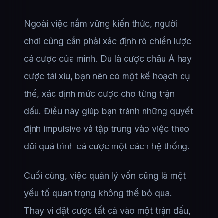
Ngoài việc nắm vững kiến thức, người
chơi cũng cần phải xác định rõ chiến lược
cá cược của mình. Dù là cược châu Á hay
cược tài xỉu, bạn nên có một kế hoạch cụ
thể, xác định mức cược cho từng trận
đấu. Điều này giúp bạn tránh những quyết
định impulsive và tập trung vào việc theo
dõi quá trình cá cược một cách hệ thống.
Cuối cùng, việc quản lý vốn cũng là một
yếu tố quan trọng không thể bỏ qua.
Thay vì đặt cược tất cả vào một trận đấu,