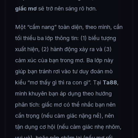
giấc mơ
sẽ trở nên sáng rõ hơn.
Một “cẩm nang” toàn diện, theo mình, cần
tối thiểu ba lớp thông tin: (1) biểu tượng
xuất hiện, (2) hành động xảy ra và (3)
cảm xúc của bạn trong mơ. Ba lớp này
giúp bạn tránh rơi vào tư duy đoán mò
kiểu “mơ thấy gì thì ra con gì”. Tại
Ta88
,
mình khuyên bạn áp dụng theo hướng
phân tích: giấc mơ có thể nhắc bạn nên
cẩn trọng (nếu cảm giác nặng nề), nên
tận dụng cơ hội (nếu cảm giác nhẹ nhõm,
vui vẻ), hoặc nên chậm lại (nếu mơ rối