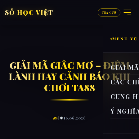
SỐ HỌC VIỆT
TRA CỨU
MENU VŨ
GIẢI MÃ GIẤC MƠ – ĐIỀM
GIẢI M
LÀNH HAY CẢNH BÁO KHI
CÁC CH
CHƠI TA88
CUNG H
Ý NGHĨ
✍
|
16.06.2026