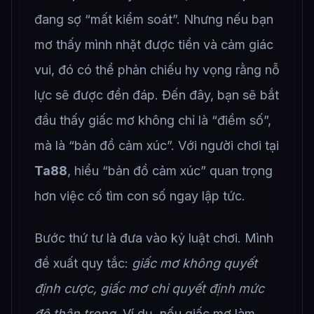
đang sợ “mất kiểm soát”. Nhưng nếu bạn
mơ thấy mình nhặt được tiền và cảm giác
vui, đó có thể phản chiếu hy vọng rằng nỗ
lực sẽ được đền đáp. Đến đây, bạn sẽ bắt
đầu thấy giấc mơ không chỉ là “điềm số”,
mà là “bản đồ cảm xúc”. Với người chơi tại
Ta88
, hiểu “bản đồ cảm xúc” quan trọng
hơn việc cố tìm con số ngay lập tức.
Bước thứ tư là đưa vào kỷ luật chơi. Mình
đề xuất quy tắc:
giấc mơ không quyết
định cược, giấc mơ chỉ quyết định mức
độ thận trọng.
Ví dụ, nếu giấc mơ làm