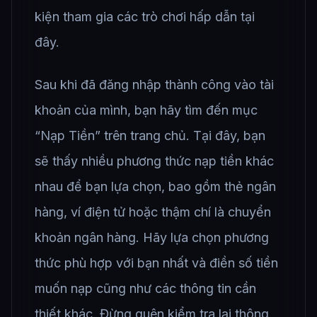
kiện tham gia các trò chơi hấp dẫn tại
đây.
Sau khi đã đăng nhập thành công vào tài
khoản của mình, bạn hãy tìm đến mục
“Nạp Tiền” trên trang chủ. Tại đây, bạn
sẽ thấy nhiều phương thức nạp tiền khác
nhau để bạn lựa chọn, bao gồm thẻ ngân
hàng, ví điện tử hoặc thậm chí là chuyển
khoản ngân hàng. Hãy lựa chọn phương
thức phù hợp với bạn nhất và điền số tiền
muốn nạp cũng như các thông tin cần
thiết khác. Đừng quên kiểm tra lại thông