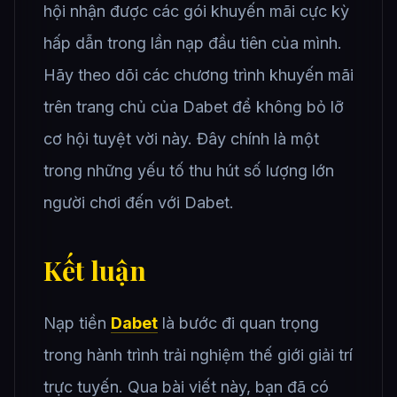
hội nhận được các gói khuyến mãi cực kỳ
hấp dẫn trong lần nạp đầu tiên của mình.
Hãy theo dõi các chương trình khuyến mãi
trên trang chủ của Dabet để không bỏ lỡ
cơ hội tuyệt vời này. Đây chính là một
trong những yếu tố thu hút số lượng lớn
người chơi đến với Dabet.
Kết luận
Nạp tiền
Dabet
là bước đi quan trọng
trong hành trình trải nghiệm thế giới giải trí
trực tuyến. Qua bài viết này, bạn đã có