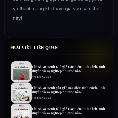
và thành công khi tham gia vào sân chơi
này!
BÀI VIẾT LIÊN QUAN
Chỉ số sứ mệnh 6 là gì? Đặc điểm tính cách, tình
duyên và sự nghiệp như thế nào?
✦
04.07.2026
Chỉ số sứ mệnh 7 là gì? Đặc điểm tính cách, tình
duyên và sự nghiệp như thế nào?
✦
04.07.2026
Chỉ số sứ mệnh 8 là gì? Đặc điểm tính cách, tình
duyên và sự nghiệp như thế nào?