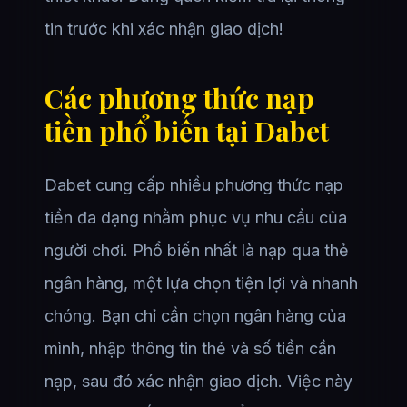
tin trước khi xác nhận giao dịch!
Các phương thức nạp
tiền phổ biến tại Dabet
Dabet cung cấp nhiều phương thức nạp
tiền đa dạng nhằm phục vụ nhu cầu của
người chơi. Phổ biến nhất là nạp qua thẻ
ngân hàng, một lựa chọn tiện lợi và nhanh
chóng. Bạn chỉ cần chọn ngân hàng của
mình, nhập thông tin thẻ và số tiền cần
nạp, sau đó xác nhận giao dịch. Việc này