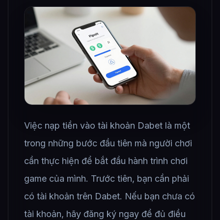
Việc nạp tiền vào tài khoản Dabet là một
trong những bước đầu tiên mà người chơi
cần thực hiện để bắt đầu hành trình chơi
game của mình. Trước tiên, bạn cần phải
có tài khoản trên Dabet. Nếu bạn chưa có
tài khoản, hãy đăng ký ngay để đủ điều