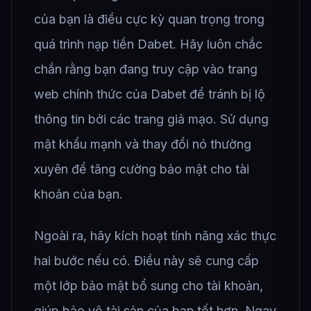
của bạn là điều cực kỳ quan trọng trong
quá trình nạp tiền Dabet. Hãy luôn chắc
chắn rằng bạn đang truy cập vào trang
web chính thức của Dabet để tránh bị lộ
thông tin bởi các trang giả mạo. Sử dụng
mật khẩu mạnh và thay đổi nó thường
xuyên để tăng cường bảo mật cho tài
khoản của bạn.
Ngoài ra, hãy kích hoạt tính năng xác thực
hai bước nếu có. Điều này sẽ cung cấp
một lớp bảo mật bổ sung cho tài khoản,
giúp bảo vệ tài sản của bạn tốt hơn. Ngay