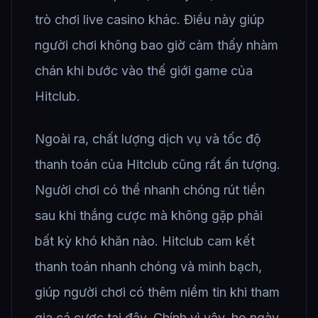
trò chơi live casino khác. Điều này giúp
người chơi không bao giờ cảm thấy nhàm
chán khi bước vào thế giới game của
Hitclub.
Ngoài ra, chất lượng dịch vụ và tốc độ
thanh toán của Hitclub cũng rất ấn tượng.
Người chơi có thể nhanh chóng rút tiền
sau khi thắng cược mà không gặp phải
bất kỳ khó khăn nào. Hitclub cam kết
thanh toán nhanh chóng và minh bạch,
giúp người chơi có thêm niềm tin khi tham
gia cá cược tại đây. Chính vì vậy, họ ngày