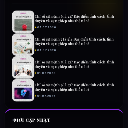
Chỉ số sứ mệnh 6 là gì? Đặc điểm tính cách, tình
duyên và sự nghiệp như thế nào?
✦
04.07.2026
Chỉ số sứ mệnh 7 là gì? Đặc điểm tính cách, tình
duyên và sự nghiệp như thế nào?
✦
04.07.2026
Chỉ số sứ mệnh 8 là gì? Đặc điểm tính cách, tình
duyên và sự nghiệp như thế nào?
✦
01.07.2026
Chỉ số sứ mệnh 9 là gì? Đặc điểm tính cách, tình
duyên và sự nghiệp như thế nào?
✦
01.07.2026
MỚI CẬP NHẬT