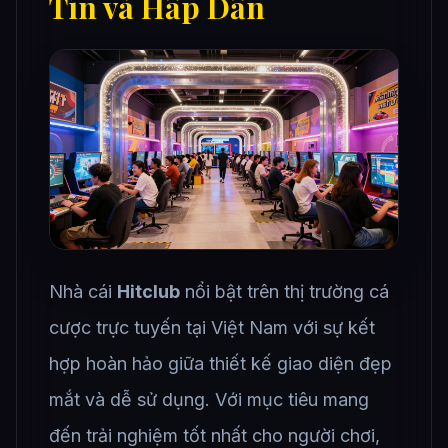
Tín và Hấp Dẫn
Nhà cái
Hitclub
nổi bật trên thị trường cá
cược trực tuyến tại Việt Nam với sự kết
hợp hoàn hảo giữa thiết kế giao diện đẹp
mắt và dễ sử dụng. Với mục tiêu mang
đến trải nghiệm tốt nhất cho người chơi,