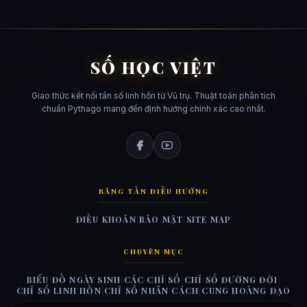
SỐ HỌC VIỆT
Giao thức kết nối tần số linh hồn từ Vũ trụ. Thuật toán phân tích
chuẩn Pythago mang đến định hướng chính xác cao nhất.
BĂNG TẦN ĐIỀU HƯỚNG
ĐIỀU KHOẢN
|
BẢO MẬT
|
SITE MAP
CHUYÊN MỤC
BIỂU ĐỒ NGÀY SINH
|
CÁC CHỈ SỐ
|
CHỈ SỐ ĐƯỜNG ĐỜI
|
CHỈ SỐ LINH HỒN
|
CHỈ SỐ NHÂN CÁCH
|
CUNG HOÀNG ĐẠO