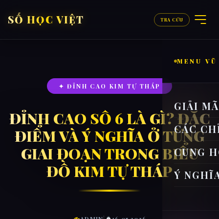
SỐ HỌC VIỆT
TRA CỨU
MENU VŨ
✦ ĐỈNH CAO KIM TỰ THÁP
GIẢI M
ĐỈNH CAO SỐ 6 LÀ GÌ? ĐẶC
CÁC CH
ĐIỂM VÀ Ý NGHĨA Ở TỪNG
GIAI ĐOẠN TRONG BIỂU
CUNG H
ĐỒ KIM TỰ THÁP
Ý NGHĨ