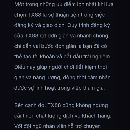
Một trong những ưu điểm lớn nhất khi lựa
chọn TX88 là sự thuận tiện trong việc
đăng ký và giao dịch. Quy trình đăng ký
của TX88 rất đơn giản và nhanh chóng,
chỉ cần vài bước đơn giản là bạn đã có
thể tạo tài khoản và bắt đầu trải nghiệm.
Điều này giúp người chơi tiết kiệm thời
gian và năng lượng, đồng thời cảm nhận
được sự linh hoạt trong việc tham gia.
Bên cạnh đó, TX88 cũng không ngừng
cải thiện chất lượng dịch vụ khách hàng.
Với đội ngũ nhân viên hỗ trợ chuyên