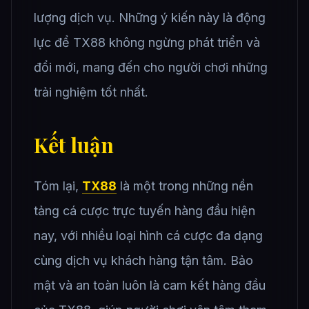
lượng dịch vụ. Những ý kiến này là động
lực để TX88 không ngừng phát triển và
đổi mới, mang đến cho người chơi những
trải nghiệm tốt nhất.
Kết luận
Tóm lại,
TX88
là một trong những nền
tảng cá cược trực tuyến hàng đầu hiện
nay, với nhiều loại hình cá cược đa dạng
cùng dịch vụ khách hàng tận tâm. Bảo
mật và an toàn luôn là cam kết hàng đầu