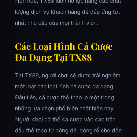
Hơn nữa, TX88 luôn nỗ lực nâng cao chất
lượng dịch vụ khách hàng để đáp ứng tốt
nhất nhu cầu của mọi thành viên.
Các Loại Hình Cá Cược
Đa Dạng Tại TX88
Tại TX88, người chơi sẽ được trải nghiệm
một loạt các loại hình cá cược đa dạng.
Đầu tiên, cá cược thể thao là một trong
những lựa chọn phổ biến nhất hiện nay.
Người chơi có thể cá cược vào các trận
đấu thể thao từ bóng đá, bóng rổ cho đến