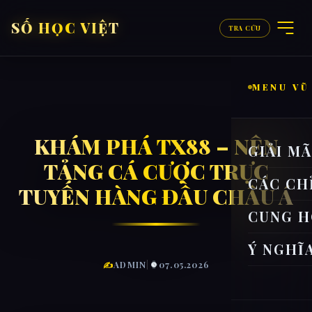
SỐ HỌC VIỆT
TRA CỨU
MENU VŨ
KHÁM PHÁ TX88 – NỀN
GIẢI M
TẢNG CÁ CƯỢC TRỰC
CÁC CH
TUYẾN HÀNG ĐẦU CHÂU Á
CUNG H
Ý NGHĨ
✍
ADMIN
|
07.05.2026