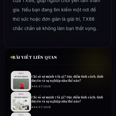
của TX88, giúp người chơi yên tâm tham
gia. Nếu bạn đang tìm kiếm một nơi để
thử sức hoặc đơn giản là giải trí, TX88
chắc chắn sẽ không làm bạn thất vọng.
BÀI VIẾT LIÊN QUAN
Chỉ số sứ mệnh 6 là gì? Đặc điểm tính cách, tình
duyên và sự nghiệp như thế nào?
✦
04.07.2026
Chỉ số sứ mệnh 7 là gì? Đặc điểm tính cách, tình
duyên và sự nghiệp như thế nào?
✦
04.07.2026