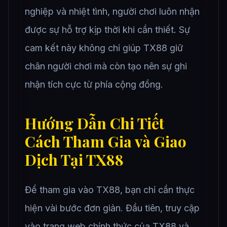
nghiệp và nhiệt tình, người chơi luôn nhận
được sự hỗ trợ kịp thời khi cần thiết. Sự
cam kết này không chỉ giúp TX88 giữ
chân người chơi mà còn tạo nên sự ghi
nhận tích cực từ phía cộng đồng.
Hướng Dẫn Chi Tiết
Cách Tham Gia và Giao
Dịch Tại TX88
Để tham gia vào TX88, bạn chỉ cần thực
hiện vài bước đơn giản. Đầu tiên, truy cập
vào trang web chính thức của TX88 và