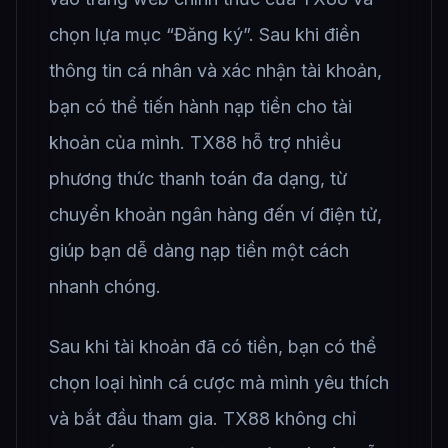
chọn lựa mục “Đăng ký”. Sau khi điền
thông tin cá nhân và xác nhận tài khoản,
bạn có thể tiến hành nạp tiền cho tài
khoản của mình. TX88 hỗ trợ nhiều
phương thức thanh toán đa dạng, từ
chuyển khoản ngân hàng đến ví điện tử,
giúp bạn dễ dàng nạp tiền một cách
nhanh chóng.
Sau khi tài khoản đã có tiền, bạn có thể
chọn loại hình cá cược mà mình yêu thích
và bắt đầu tham gia. TX88 không chỉ