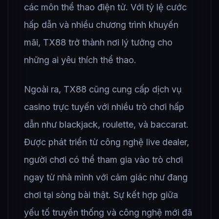
các môn thể thao điện tử. Với tỷ lệ cước
hấp dẫn và nhiều chương trình khuyến
mãi, TX88 trở thành nơi lý tưởng cho
những ai yêu thích thể thao.
Ngoài ra, TX88 cũng cung cấp dịch vụ
casino trực tuyến với nhiều trò chơi hấp
dẫn như blackjack, roulette, và baccarat.
Được phát triển từ công nghệ live dealer,
người chơi có thể tham gia vào trò chơi
ngay từ nhà mình với cảm giác như đang
chơi tại sòng bài thật. Sự kết hợp giữa
yếu tố truyền thống và công nghệ mới đã