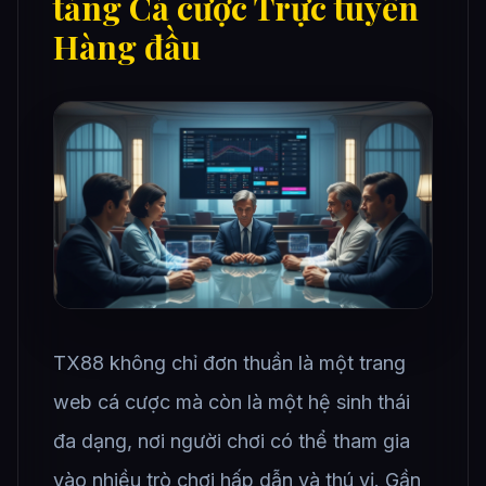
tảng Cá cược Trực tuyến
Hàng đầu
TX88 không chỉ đơn thuần là một trang
web cá cược mà còn là một hệ sinh thái
đa dạng, nơi người chơi có thể tham gia
vào nhiều trò chơi hấp dẫn và thú vị. Gần