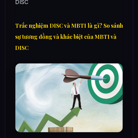
DISC
Trắc nghiệm DISC và MBTI là gì? So sánh
sự tương đồng và khác biệt của MBTI và
DISC