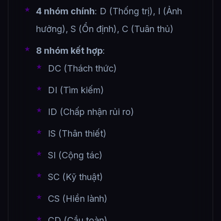
4 nhóm chính
: D (Thống trị), I (Ảnh
hưởng), S (Ổn định), C (Tuân thủ)
8 nhóm kết hợp
:
DC (Thách thức)
DI (Tìm kiếm)
ID (Chấp nhận rủi ro)
IS (Thân thiết)
SI (Cộng tác)
SC (Kỹ thuật)
CS (Hiền lành)
CD (Cầu toàn)