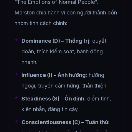
“The Emotions of Normal People”.
Marston chia hành vi con người thành bốn
nhóm tính cách chính:
Dominance (D) – Thống trị
: quyết
đoán, thích kiểm soát, hành động
nhanh.
Influence (I) – Ảnh hưởng
: hướng
ngoại, truyền cảm hứng, thân thiện.
Steadiness (S) – Ổn định
: điềm tĩnh,
kiên nhẫn, đáng tin cậy.
Conscientiousness (C) – Tuân thủ
: