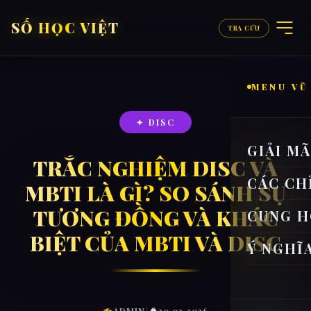
SỐ HỌC VIỆT
TRA CỨU
MENU VŨ
✦ DISC
GIẢI M
TRẮC NGHIỆM DISC VÀ
CÁC CH
MBTI LÀ GÌ? SO SÁNH SỰ
TƯƠNG ĐỒNG VÀ KHÁC
CUNG H
BIỆT CỦA MBTI VÀ DISC
Ý NGHĨ