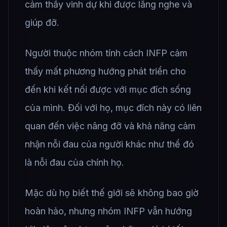
cảm thấy vinh dự khi được lắng nghe và
giúp đỡ.
Người thuộc nhóm tính cách INFP cảm
thấy mất phương hướng phát triển cho
đến khi kết nối được với mục đích sống
của mình. Đối với họ, mục đích này có liên
quan đến việc nâng đỡ và khả năng cảm
nhận nỗi đau của người khác như thể đó
là nỗi đau của chính họ.
Mặc dù họ biết thế giới sẽ không bao giờ
hoàn hảo, nhưng nhóm INFP vẫn hướng