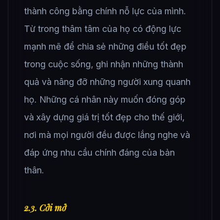
thành công bằng chính nỗ lực của mình.
Từ trong thâm tâm của họ có động lực
mạnh mẽ để chia sẻ những điều tốt đẹp
trong cuộc sống, ghi nhận những thành
quả và nâng đỡ những người xung quanh
họ. Những cá nhân này muốn đóng góp
và xây dựng giá trị tốt đẹp cho thế giới,
nơi mà mọi người đều được lắng nghe và
đáp ứng nhu cầu chính đáng của bản
thân.
2.3. Cởi mở