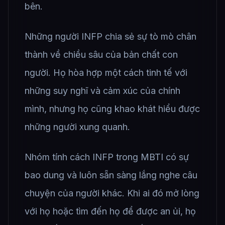
bên.
Những người INFP chia sẻ sự tò mò chân
thành về chiều sâu của bản chất con
người. Họ hòa hợp một cách tinh tế với
những suy nghĩ và cảm xúc của chính
mình, nhưng họ cũng khao khát hiểu được
những người xung quanh.
Nhóm tính cách INFP trong MBTI có sự
bao dung và luôn sẵn sàng lắng nghe câu
chuyện của người khác. Khi ai đó mở lòng
với họ hoặc tìm đến họ để được an ủi, họ