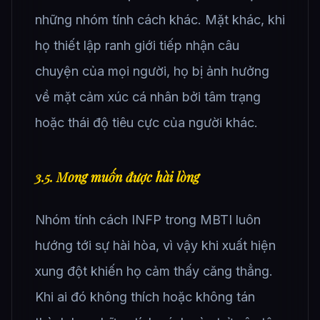
những nhóm tính cách khác. Mặt khác, khi
họ thiết lập ranh giới tiếp nhận câu
chuyện của mọi người, họ bị ảnh hưởng
về mặt cảm xúc cá nhân bởi tâm trạng
hoặc thái độ tiêu cực của người khác.
3.5. Mong muốn được hài lòng
Nhóm tính cách INFP trong MBTI luôn
hướng tới sự hài hòa, vì vậy khi xuất hiện
xung đột khiến họ cảm thấy căng thẳng.
Khi ai đó không thích hoặc không tán