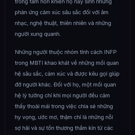
trong tâm hồn khiến họ nảy sinh những
phản ứng cảm xúc sâu sắc đối với âm
nhạc, nghệ thuật, thiên nhiên và những
người xung quanh.
Những người thuộc nhóm tính cách INFP
trong MBTI khao khát về những mối quan
hệ sâu sắc, cảm xúc và được kêu gọi giúp
đỡ người khác. Đối với họ, một mối quan
hệ lý tưởng chỉ khi mọi người đều cảm
thấy thoải mái trong việc chia sẻ những
hy vọng, ước mơ, thậm chí là những nỗi
sợ hãi và sự tổn thương thầm kín từ các