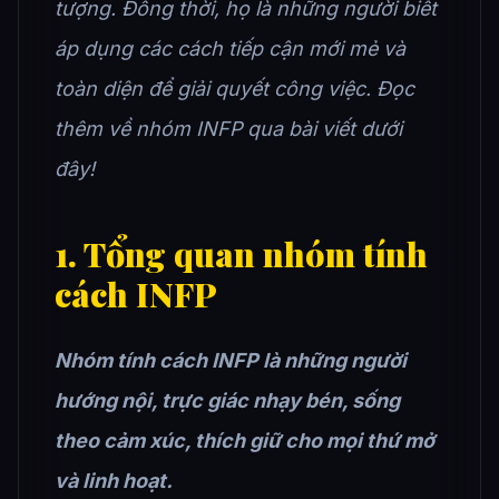
tượng. Đồng thời, họ là những người biết
áp dụng các cách tiếp cận mới mẻ và
toàn diện để giải quyết công việc. Đọc
thêm về nhóm INFP qua bài viết dưới
đây!
1. Tổng quan nhóm tính
cách INFP
Nhóm tính cách INFP là những người
hướng nội, trực giác nhạy bén, sống
theo cảm xúc, thích giữ cho mọi thứ mở
và linh hoạt.