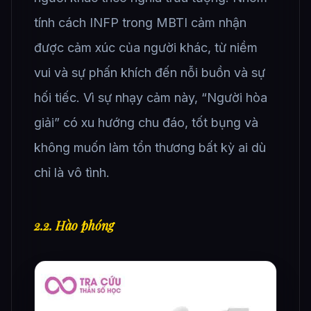
tính cách INFP trong MBTI cảm nhận
được cảm xúc của người khác, từ niềm
vui và sự phấn khích đến nỗi buồn và sự
hối tiếc. Vì sự nhạy cảm này, “Người hòa
giải” có xu hướng chu đáo, tốt bụng và
không muốn làm tổn thương bất kỳ ai dù
chỉ là vô tình.
2.2. Hào phóng