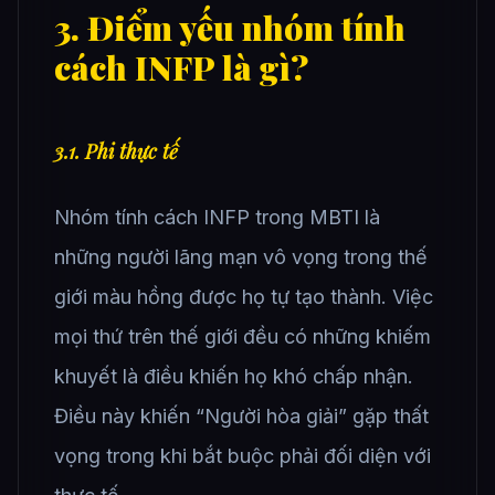
3. Điểm yếu nhóm tính
cách INFP là gì?
3.1. Phi thực tế
Nhóm tính cách INFP trong MBTI là
những người lãng mạn vô vọng trong thế
giới màu hồng được họ tự tạo thành. Việc
mọi thứ trên thế giới đều có những khiếm
khuyết là điều khiến họ khó chấp nhận.
Điều này khiến “Người hòa giải” gặp thất
vọng trong khi bắt buộc phải đối diện với