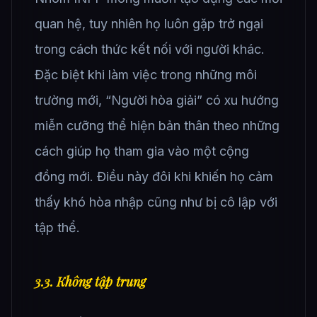
quan hệ, tuy nhiên họ luôn gặp trở ngại
trong cách thức kết nối với người khác.
Đặc biệt khi làm việc trong những môi
trường mới, “Người hòa giải” có xu hướng
miễn cưỡng thể hiện bản thân theo những
cách giúp họ tham gia vào một cộng
đồng mới. Điều này đôi khi khiến họ cảm
thấy khó hòa nhập cũng như bị cô lập với
tập thể.
3.3. Không tập trung