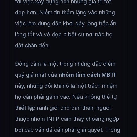
tới việc xây dựng nên những giá trị tốt
đẹp hơn. Niềm tin thầm lặng vào những
việc làm đúng đắn khơi dậy lòng trắc ẩn,
lòng tốt và vẻ đẹp ở bất cứ nơi nào họ
đặt chân đến.
Đồng cảm là một trong những đặc điểm
quý giá nhất của
nhóm tính cách MBTI
này, nhưng đôi khi nó là một trách nhiệm
họ cần phải gánh vác. Nếu không thể tự
thiết lập ranh giới cho bản thân, người
thuộc nhóm INFP cảm thấy choáng ngợp
bởi các vấn đề cần phải giải quyết. Trong