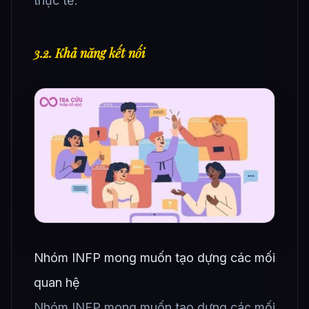
thực tế.
3.2. Khả năng kết nối
Nhóm INFP mong muốn tạo dựng các mối
quan hệ
Nhóm INFP mong muốn tạo dựng các mối