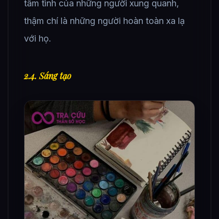
tâm tình của những người xung quanh,
thậm chí là những người hoàn toàn xa lạ
với họ.
2.4. Sáng tạo