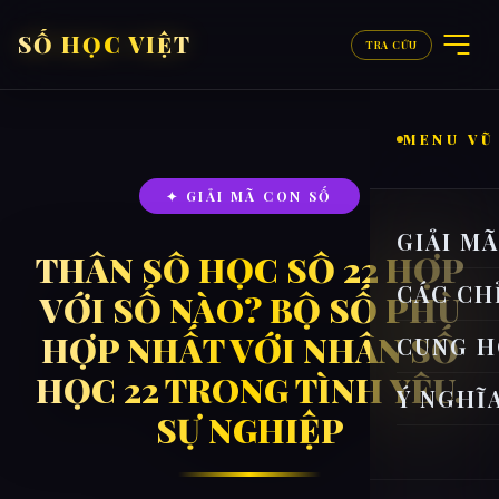
SỐ HỌC VIỆT
TRA CỨU
MENU VŨ
✦ GIẢI MÃ CON SỐ
GIẢI M
THẦN SỐ HỌC SỐ 22 HỢP
CÁC CH
VỚI SỐ NÀO? BỘ SỐ PHÙ
HỢP NHẤT VỚI NHÂN SỐ
CUNG H
HỌC 22 TRONG TÌNH YÊU,
Ý NGHĨ
SỰ NGHIỆP