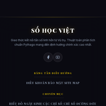
SỐ HỌC VIỆT
Giao thức kết nối tần số linh hồn từ Vũ trụ. Thuật toán phân tích
chuẩn Pythago mang đến định hướng chính xác cao nhất.
BĂNG TẦN ĐIỀU HƯỚNG
ĐIỀU KHOẢN
|
BẢO MẬT
|
SITE MAP
CHUYÊN MỤC
BIỂU ĐỒ NGÀY SINH
|
CÁC CHỈ SỐ
|
CHỈ SỐ ĐƯỜNG ĐỜI
|