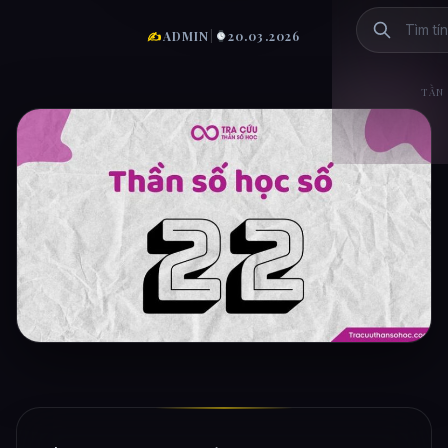
✍
ADMIN
|
20.03.2026
TẦN 