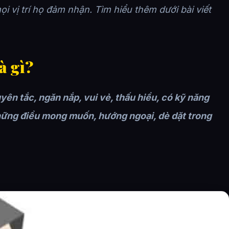
i vị trí họ đảm nhận. Tìm hiểu thêm dưới bài viết
à gì?
n tắc, ngăn nắp, vui vẻ, thấu hiểu, có kỹ năng
những điều mong muốn, hướng ngoại, dè dặt trong