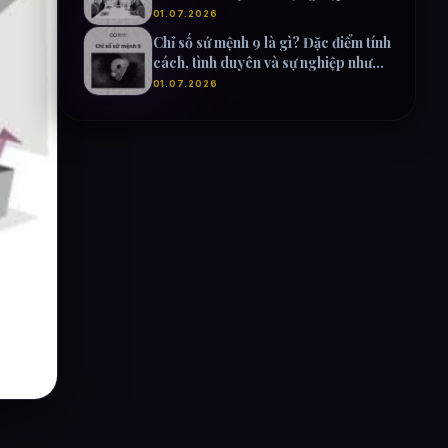
thế nào?
01.07.2026
Chỉ số sứ mệnh 9 là gì? Đặc điểm tính
cách, tình duyên và sự nghiệp như
thế nào?
01.07.2026