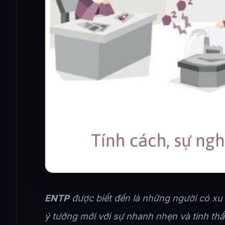
ENTP
được biết đến là những người có x
ý tưởng mới với sự nhanh nhẹn và tinh t