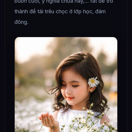
buồn cười, ý nghĩa chưa hay,… rất dễ trở
thành đề tài trêu chọc ở lớp học, đám
đông.