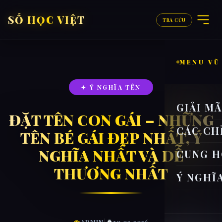
SỐ HỌC VIỆT
TRA CỨU
MENU VŨ
✦ Ý NGHĨA TÊN
GIẢI M
ĐẶT TÊN CON GÁI – NHỮNG
CÁC CH
TÊN BÉ GÁI ĐẸP NHẤT, Ý
NGHĨA NHẤT VÀ DỄ
CUNG H
THƯƠNG NHẤT
Ý NGHĨ