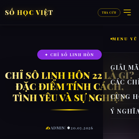
SỐ HỌC VIỆT
TRA CỨU
MENU VŨ
✦ CHỈ SỐ LINH HỒN
GIẢI M
CHỈ SỐ LINH HỒN 22 LÀ GÌ?
CÁC CH
ĐẶC ĐIỂM TÍNH CÁCH,
TÌNH YÊU VÀ SỰ NGHIỆP
CUNG H
Ý NGHĨ
✍
ADMIN
|
20.03.2026