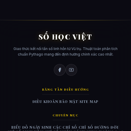
SỐ HỌC VIỆT
Giao thức kết nối tần số linh hồn từ Vũ trụ. Thuật toán phân tích
chuẩn Pythago mang đến định hướng chính xác cao nhất.
BĂNG TẦN ĐIỀU HƯỚNG
ĐIỀU KHOẢN
|
BẢO MẬT
|
SITE MAP
CHUYÊN MỤC
BIỂU ĐỒ NGÀY SINH
|
CÁC CHỈ SỐ
|
CHỈ SỐ ĐƯỜNG ĐỜI
|