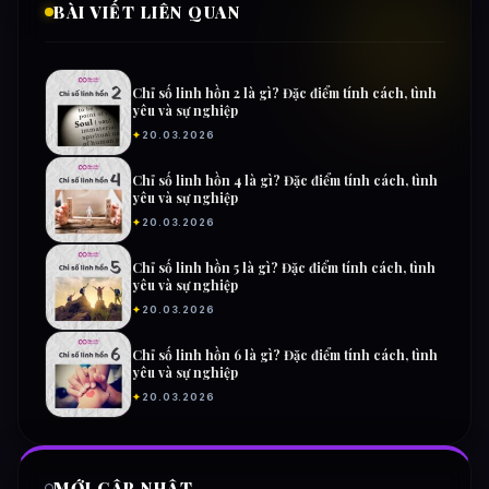
BÀI VIẾT LIÊN QUAN
Chỉ số linh hồn 2 là gì? Đặc điểm tính cách, tình
yêu và sự nghiệp
✦
20.03.2026
Chỉ số linh hồn 4 là gì? Đặc điểm tính cách, tình
yêu và sự nghiệp
✦
20.03.2026
Chỉ số linh hồn 5 là gì? Đặc điểm tính cách, tình
yêu và sự nghiệp
✦
20.03.2026
Chỉ số linh hồn 6 là gì? Đặc điểm tính cách, tình
yêu và sự nghiệp
✦
20.03.2026
MỚI CẬP NHẬT