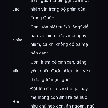
Bắt nguồn từ tên gọi của một
Lạc
nhân vật trong bộ phim của
Trung Quốc.
Con luôn biết tự “xù lông” để
bảo vệ mình trước mọi nguy
Nhím
hiểm, cả khi không có ba mẹ
bên cạnh.
Con là em bé xinh xắn, đáng
Miu
yêu, nhận được nhiều tình yêu
thương từ mọi người.
Đặt tên ở nhà cho bé gái này,
mẹ mong con sinh ra dễ nuôi
Heo
như chú heo con, ăn ngoan, ngủ