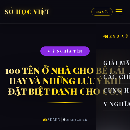
SỐ HỌC VIỆT
TRA CỨU
MENU VŨ
✦ Ý NGHĨA TÊN
GIẢI M
100 TÊN Ở NHÀ CHO BÉ GÁI
CÁC CH
HAY VÀ NHỮNG LƯU Ý KHI
ĐẶT BIỆT DANH CHO CON
CUNG H
Ý NGHĨ
✍
ADMIN
|
20.03.2026