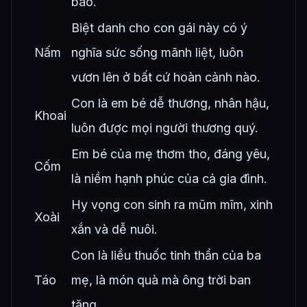
bao.
Biệt danh cho con gái này có ý
Nấm
nghĩa sức sống mãnh liệt, luôn
vươn lên ở bất cứ hoàn cảnh nào.
Con là em bé dễ thương, nhân hậu,
Khoai
luôn được mọi người thương quý.
Em bé của mẹ thơm tho, đáng yêu,
Cốm
là niềm hạnh phúc của cả gia đình.
Hy vọng con sinh ra mũm mĩm, xinh
Xoài
xắn và dễ nuôi.
Con là liều thuốc tinh thần của ba
Táo
mẹ, là món quà mà ông trời ban
tặng.