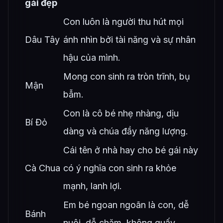
gái đẹp
Con luôn là người thu hút mọi
Dâu Tây
ánh nhìn bởi tài năng và sự nhân
hậu của mình.
Mong con sinh ra tròn trĩnh, bụ
Mận
bẫm.
Con là cô bé nhẹ nhàng, dịu
Bí Đỏ
dàng và chúa đầy năng lượng.
Cái tên ở nhà hay cho bé gái này
Cà Chua
có ý nghĩa con sinh ra khỏe
mạnh, lanh lợi.
Em bé ngoan ngoãn là con, dễ
Bánh
nuôi, dễ chăm, không quấy